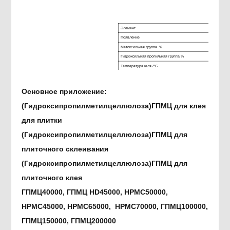
Элемент
Появление
Метоксильная группа %
Гидроксильная пропильная группа %
Температура геля /°C
значение рН
Брукфилд
Основное приложение:
Вязкость(2%,20°C)
НДЖ
(Гидроксипропилметилцеллюлоза)
ГПМЦ для клея
Содержание воды %
Содержание золы %
для плитки
(Гидроксипропилметилцеллюлоза)
ГПМЦ для
плиточного склеивания
(Гидроксипропилметилцеллюлоза)
ГПМЦ для
плиточного клея
ГПМЦ40000, ГПМЦ HD45000, HPMC50000,
HPMC45000, HPMC65000, HPMC70000,
ГПМЦ100000,
ГПМЦ150000, ГПМЦ200000